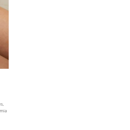
es,
emia