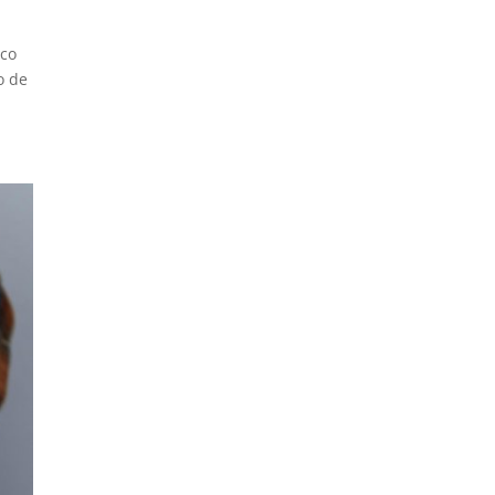
ico
o de